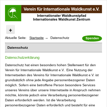
Aktuelle Seite:
Startseite
Datenschutz
Start
Internationaler Waldkunstpfad
Datenschutz
Internationales Waldkunst Zentrum
Datenschutzerklärung
Kunst/Wald/Fossil
Modaukunstpfad
Datenschutz hat einen besonders hohen Stellenwert für den
Verein für Internationale Waldkunst e.V.. Eine Nutzung der
Presse
Internetseiten des Vereins für Internationale Waldkunst e.V. ist
Künstler A-Z
grundsätzlich ohne jede Angabe personenbezogener Daten
Kataloge und Filme
möglich. Sofern eine betroffene Person besondere Services
unseres Vereins über unsere Internetseite in Anspruch nehmen
Anfahrt
möchte, könnte jedoch eine Verarbeitung personenbezogener
Newsletter
Daten erforderlich werden. Ist die Verarbeitung
Datenschutz
personenbezogener Daten erforderlich und besteht für eine